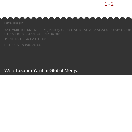
1
-
2
Bize Ulaşın
A:
HAMİDİYE MAHALLESİ, BARIŞ YOLU CADDESİ NO:2 AĞAOĞLU MY COUNT
ÇEKMEKÖY-İSTANBUL PK: 34782
T:
+90 0216-640 20 01-02
F:
+90 0216-640 20 00
Web Tasarım Yazılım
Global Medya